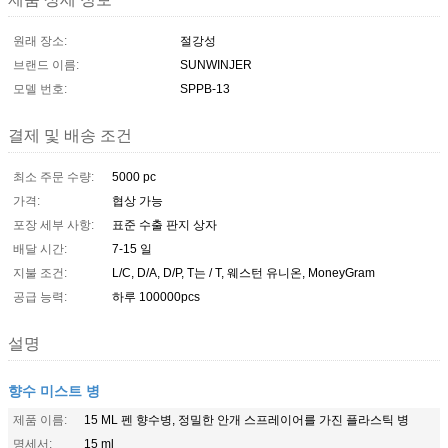
원래 장소:
절강성
브랜드 이름:
SUNWINJER
모델 번호:
SPPB-13
결제 및 배송 조건
최소 주문 수량:
5000 pc
가격:
협상 가능
포장 세부 사항:
표준 수출 판지 상자
배달 시간:
7-15 일
지불 조건:
L/C, D/A, D/P, T는 / T, 웨스턴 유니온, MoneyGram
공급 능력:
하루 100000pcs
설명
향수 미스트 병
제품 이름:
15 ML 펜 향수병, 정밀한 안개 스프레이어를 가진 플라스틱 병
명세서:
15 ml