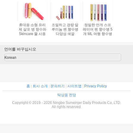
베르트 화
휴대용 소형 유리
조밀하고 경량 알
정밀한 안개 스프
5 밀리람
루미늄 향
제 살포 병 향수와
루미늄 펜 향수병
레이어 펜 향수병 5
필러블 여
병
Skincare 물 사용
다양성 색깔
개 ML 여행 향수병
병
언어를 바꾸십시오
Korean
홈
|
회사 소개
|
문의하기
|
사이트맵
|
Privacy Policy
탁상용 전망
Copyright © 2019 - 2026 Ningbo Sunwinjer Daily Products Co,.LTD.
All rights reserved.