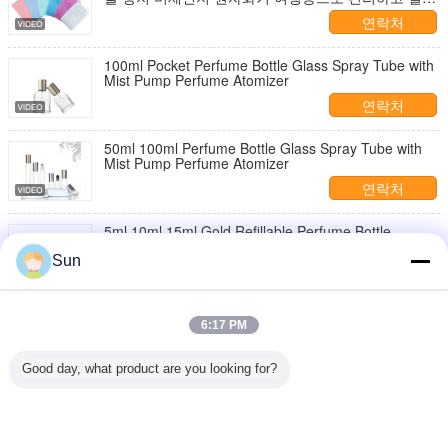
사용
연락처
100ml Pocket Perfume Bottle Glass Spray Tube with
Mist Pump Perfume Atomizer
연락처
50ml 100ml Perfume Bottle Glass Spray Tube with
Mist Pump Perfume Atomizer
연락처
5ml 10ml 15ml Gold Refillable Perfume Bottle
Perfume Spray Bottle 5ml Perfume Bottle
Sun
연락처
5ml 10ml 15ml Perfume Dispenser Bottle Perfume
6:17 PM
Sample Empty Bottle Glass Spray Bottle
연락처
Good day, what product are you looking for?
1 / 12