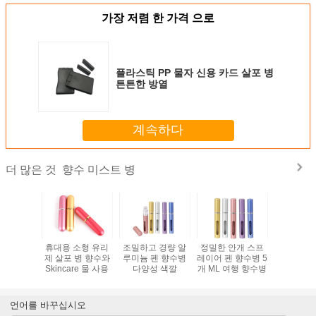
가장 저렴 한 가격 으로
플라스틱 PP 물자 신용 카드 살포 병
튼튼한 방열
계속하다
향수 미스트 병
더 많은 것
베르트 화
휴대용 소형 유리
조밀하고 경량 알
정밀한 안개 스프
5 밀리람
루미늄 향
제 살포 병 향수와
루미늄 펜 향수병
레이어 펜 향수병 5
필러블 여
병
Skincare 물 사용
다양성 색깔
개 ML 여행 향수병
병
언어를 바꾸십시오