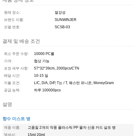
원래 장소:
절강성
브랜드 이름:
SUNWINJER
모델 번호:
SCSB-03
결제 및 배송 조건
최소 주문 수량:
10000 PC를
가격:
협상 가능
포장 세부 사항:
57*32*39cm, 2000pcs/CTN
배달 시간:
10-15 일
지불 조건:
L/C, D/A, D/P, T는 / T, 웨스턴 유니온, MoneyGram
공급 능력:
하루 100000pcs
설명
향수 미스트 병
제품 이름:
고품질 2개의 작풍 플라스틱 PP 물자 신용 카드 살포 병
명세서:
15ml 20ml