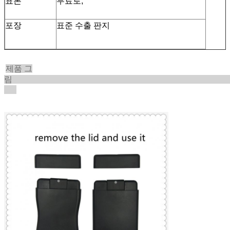
표본
무료로,
포장
표준 수출 판지
제품 그