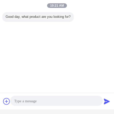
10:21 AM
Good day, what product are you looking for?
화장용 펌프 병
다시 채울 수 있는 답답한 펌프 병
꼬리표:
,
,
답답한 분배기 병
잡담
견적 요청
가장 저렴 한 가격 으로