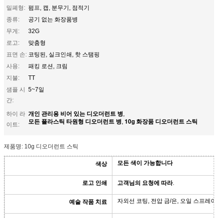
밀폐형:
펌프, 캡, 분무기, 점적기
종류:
공기 없는 화장품병
무게:
32G
로고:
맞춤형
표면 손:
코팅된, 실크인쇄, 핫 스탬핑
사용:
패킹 로션, 크림
지불:
TT
샘플 시
5~7일
간:
개인 관리용 비어 있는 디오더런트 병
하이 라
,
모든 플라스틱 타원형 디오더런트 병
10g 화장품 디오더런트 스틱
,
이트:
제품명: 10g 디오더런트 스틱
모든 색이 가능합니다
색상
로고 인쇄
고객님의 요청에 따라
.
자외선 코팅, 전압 금/은, 오일 스프레이
예술 작품 치료