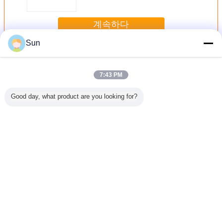
계속하다
Sun
플라스틱 화장품 병
더 많은 것
7:43 PM
Good day, what product are you looking for?
 30 ML
타원형 달걀 모양
립 글러스 병 모래
300ML 고압 스프
250ML 
 펌프 병
의 비어있는 선스
시계 구부러진 모
레이 병 얇은 안개
PET 액체
크린 롤 온 병 흰색
양 맑은 립 글러스
오일 스프레이 부
가정용 드
매트 플라스틱 롤
튜브 응용 스탠드
엌 병 머리 기름 연
온 디오더런트 컨
다중 맑은 빨간 갈
속 스프레이 병
테이너 노란색 플
색 모자 재충전 가
언어를 바꾸십시오
립 캡 재충전 가능
능한 립 메이크업
한 화장품 병 태양
용기 립 오일 립 글
Korean
로션 신체 오일 디
러스
오더런트 포장
홈
|
회사 소개
|
문의하기
|
사이트맵
|
Privacy Policy