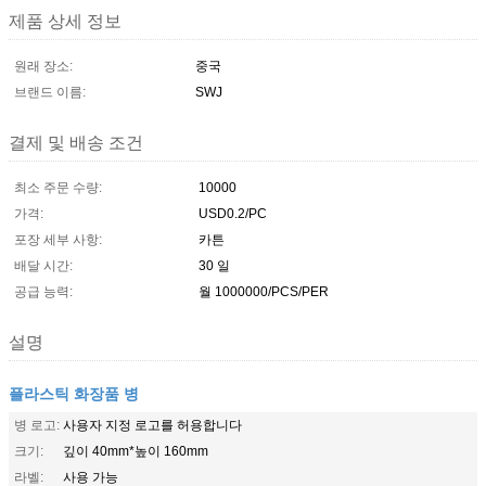
제품 상세 정보
원래 장소:
중국
브랜드 이름:
SWJ
결제 및 배송 조건
최소 주문 수량:
10000
가격:
USD0.2/PC
포장 세부 사항:
카튼
배달 시간:
30 일
공급 능력:
월 1000000/PCS/PER
설명
플라스틱 화장품 병
병 로고:
사용자 지정 로고를 허용합니다
크기:
깊이 40mm*높이 160mm
라벨:
사용 가능