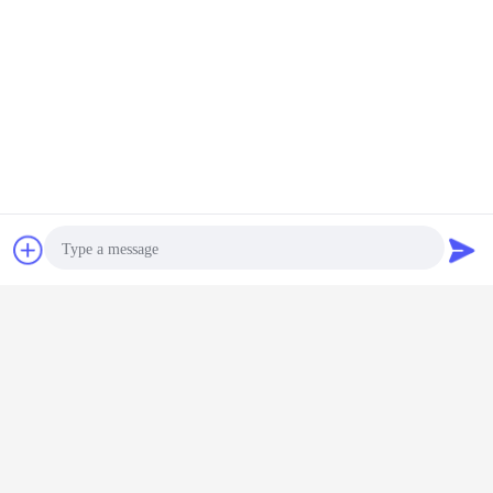
그들과 친하게 지냅니다, 어디든 그들이 옵니다로부터.
정밀한 안개 펌프 스프레이어
정밀한 안개 물 스프레이어
꼬리표:
,
,
안개 스프레이어 펌프
가장 저렴 한 가격 으로
물을 위한 13 밀리미터 리브형 표면
미세 분무 분무기
잡담
견적 요청
계속하다
정밀한 안개 스프레이어
더 많은 것
Photo
Video Call
Audio Call