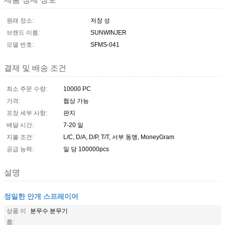
원래 장소:
저장 성
브랜드 이름:
SUNWINJER
모델 번호:
SFMS-041
결제 및 배송 조건
최소 주문 수량:
10000 PC
가격:
협상 가능
포장 세부 사항:
판지
배달 시간:
7-20 일
지불 조건:
L/C, D/A, D/P, T/T, 서부 동맹, MoneyGram
공급 능력:
일 당 100000pcs
설명
정밀한 안개 스프레이어
상품 이
분무수 분무기
름: