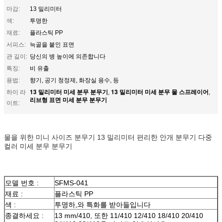
마감:
13 밀리미터
색:
투명한
재료:
플라스틱 PP
서피스:
늑골을 붙인 표면
관 길이:
당신의 병 높이에 의존합니다
특징:
비 유출
용법:
향기, 공기 청정제, 화장실 용수, 등
13 밀리미터 미세 분무 분무기
13 밀리미터 미세 분무 물 스프레이어
하이 라
,
,
리브형 표면 미세 분무 분무기
이트:
물을 위한 미니 사이즈 분무기 13 밀리미터 편리한 안개 분무기 다중
컬러 미세 분무 분무기
모델 번호 :
SFMS-041
재료 :
플라스틱 PP
색 :
투명하,와 특화를 받아들입니다
종결하세요 :
13 mm/410, 또한 11/410 12/410 18/410 20/410