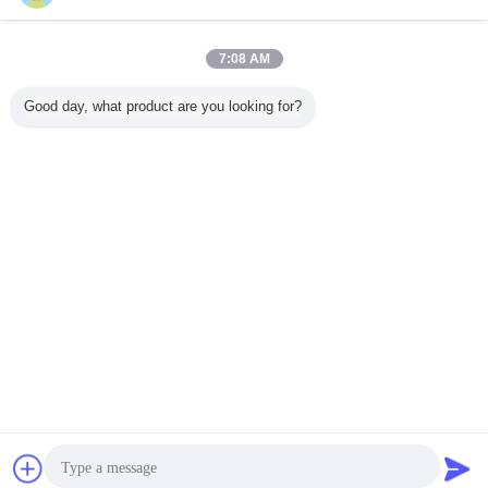
연기 기름 병
더 많은 것
7:08 AM
Good day, what product are you looking for?
물 연약한
투명한 튼튼한 연
비 유독한 연기 기
다 색깔 플라스틱
30 Ml 소
 병 강철
기 기름 병 무취 좋
름 병 누설 증거 E
짜기 점적기는 끝
애완 동물
라스틱 눈
은 화학 안정성
액체 화장용 패킹
덮개를 가진 자주
저항하는
기 병
색 녹색을 병에 넣
안전한 병
습니다
니
언어를 바꾸십시오
Korean
홈
|
회사 소개
|
문의하기
|
사이트맵
|
Privacy Policy
탁상용 전망
Copyright © 2019 - 2026 Ningbo Sunwinjer Daily Products Co,.LTD.
All rights reserved.
잡담
견적 요청