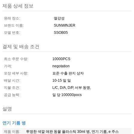
제품 상세 정보
원래 장소:
절강성
브랜드 이름:
SUNWINJER
모델 번호:
SSOB05
결제 및 배송 조건
최소 주문 수량:
10000PCS
가격:
negotation
포장 세부 사항:
표준 수출 판지 상자
배달 시간:
10-15 일 일
지불 조건:
L/C, D/A, D/P, 서부 동맹,
공급 능력:
일 당 100000pocs
설명
연기 기름 병
제품 이름:
투명한 색깔 애완 동물 플라스틱 30ml 병, 연기 기름, e 주스