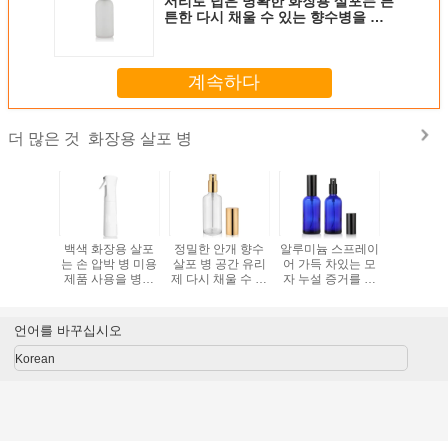
서리로 덥은 명확한 화장용 살포는 튼
튼한 다시 채울 수 있는 향수병을 병
에 넣습니다
계속하다
화장용 살포 병
더 많은 것
리람베르트
백색 화장용 살포
정밀한 안개 향수
알루미늄 스프레이
28/410 
장용 분무
는 손 압박 병 미용
살포 병 공간 유리
어 가득 차있는 모
플라스틱 
병
제품 사용을 병에
제 다시 채울 수 있
자 누설 증거를 가
넣습니다
는 살포 병
진 화장용 살포 병
언어를 바꾸십시오
Korean