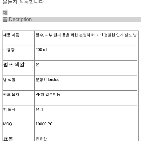
물든지 작용합니다
제
품 Decript
제품 이름
향수, 피부 관리 물을 위한 분명히 forsted 정밀한 안개 살포 병
수용량
200 ml
펌프 색깔
은
병 색깔
분명히 forsted
펌프 물자
PP와 알루미늄
병 물자
유리
MOQ
10000 PC
표본
유효한