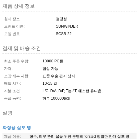
제품 상세 정보
원래 장소:
절강성
브랜드 이름:
SUNWINJER
모델 번호:
SCSB-22
결제 및 배송 조건
최소 주문 수량:
10000 PC를
가격:
협상 가능
포장 세부 사항:
표준 수출 판지 상자
배달 시간:
10-15 일
지불 조건:
L/C, D/A, D/P, T는 / T, 웨스턴 유니온,
공급 능력:
하루 100000pcs
설명
화장용 살포 병
제품 이름:
향수, 피부 관리 물을 위한 분명히 forsted 정밀한 안개 살포 병