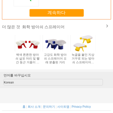
계속하다
화학 방아쇠 스프레이어
더 많은 것
 화학 방
백색 튼튼한 방아
고강도 화학 방아
늑골을 붙인 지상
플라스틱 
프레이어
쇠 살포 머리 및 빨
쇠 스프레이어 오
거꾸로 되는 방아
방아쇠 스
애완 동물
간 둥근 거품이 이
래 분출된 거리
쇠 스프레이어에
28/410
 사용
는 방아쇠 스프레
의하여 주문을 받
자주색
이어
아서 만들어지는
관 길이
언어를 바꾸십시오
Korean
홈
|
회사 소개
|
문의하기
|
사이트맵
|
Privacy Policy