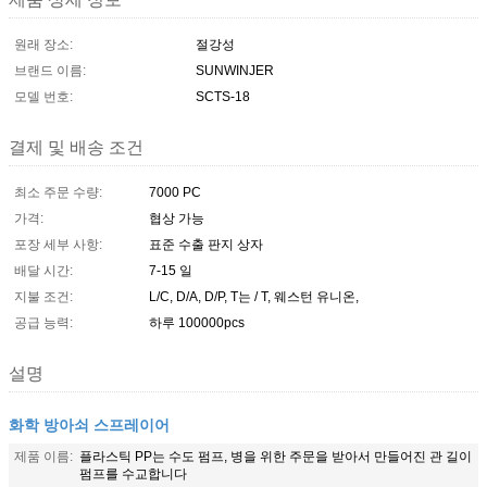
원래 장소:
절강성
브랜드 이름:
SUNWINJER
모델 번호:
SCTS-18
결제 및 배송 조건
최소 주문 수량:
7000 PC
가격:
협상 가능
포장 세부 사항:
표준 수출 판지 상자
배달 시간:
7-15 일
지불 조건:
L/C, D/A, D/P, T는 / T, 웨스턴 유니온,
공급 능력:
하루 100000pcs
설명
화학 방아쇠 스프레이어
제품 이름:
플라스틱 PP는 수도 펌프, 병을 위한 주문을 받아서 만들어진 관 길이
펌프를 수교합니다