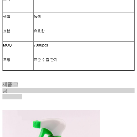
색깔
녹색
표본
유효한
MOQ
7000pcs
포장
표준 수출 판지
제품 그
림