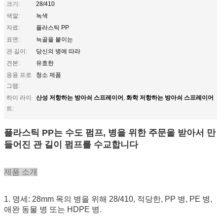
크기:
28/410
색깔:
녹색
자료:
플라스틱 PP
표면:
늑골을 붙이는
관 길이:
당신의 병에 따라
견본:
유효한
응용 프로
청소 제품
그램:
산성 저항하는 방아쇠 스프레이어
화학 저항하는 방아쇠 스프레이어
하이 라이
,
트:
플라스틱 PP는 수도 펌프, 병을 위한 주문을 받아서 만
들어진 관 길이 펌프를 수교합니다
제품 소개
1. 명세: 28mm 목의 병을 위해 28/410, 적당한, PP 병, PE 병,
애완 동물 병 또는 HDPE 병.