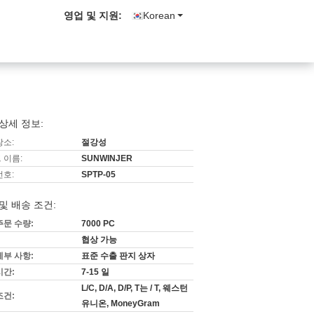
영업 및 지원:
Korean
상세 정보:
장소:
절강성
 이름:
SUNWINJER
번호:
SPTP-05
및 배송 조건:
주문 수량:
7000 PC
협상 가능
세부 사항:
표준 수출 판지 상자
시간:
7-15 일
L/C, D/A, D/P, T는 / T, 웨스턴
조건:
유니온, MoneyGram