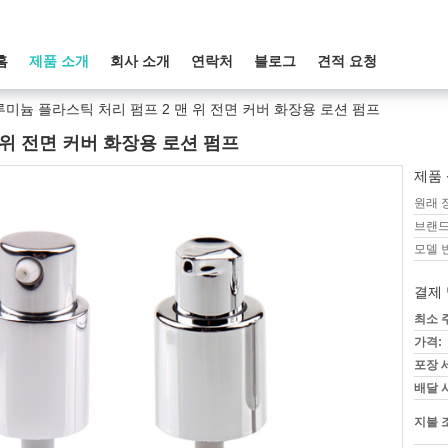
홈
제품 소개
회사 소개
연락처
블로그
견적 요청
미늄 플라스틱 처리 펌프 2 맨 위 전면 커버 화장용 로션 펌프
 위 전면 커버 화장용 로션 펌프
제품 
원래 
브랜드
모델 
결제 
최소 
가격:
포장 
배달 
지불 