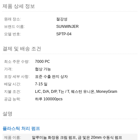
제품 상세 정보
원래 장소:
절강성
브랜드 이름:
SUNWINJER
모델 번호:
SPTP-04
결제 및 배송 조건
최소 주문 수량:
7000 PC
가격:
협상 가능
포장 세부 사항:
표준 수출 판지 상자
배달 시간:
7-15 일
지불 조건:
L/C, D/A, D/P, T는 / T, 웨스턴 유니온, MoneyGram
공급 능력:
하루 100000pcs
설명
플라스틱 처리 펌프
제품 이름:
알루미늄 화장용 크림 펌프, 금 및은 20mm 수동식 펌프