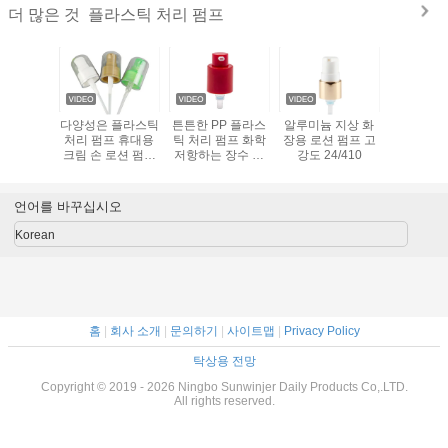
플라스틱 처리 펌프
더 많은 것
 액체 비
다양성은 플라스틱
튼튼한 PP 플라스
알루미늄 지상 화
전면 커버
기 펌프에
처리 펌프 휴대용
틱 처리 펌프 화학
장용 로션 펌프 고
늑골을 붙
주문을 받
크림 손 로션 펌프
저항하는 장수 경
강도 24/410
플라스틱 
들어지는
를 착색합니다
간
프 20mm
길이
경
언어를 바꾸십시오
Korean
홈
|
회사 소개
|
문의하기
|
사이트맵
|
Privacy Policy
탁상용 전망
Copyright © 2019 - 2026 Ningbo Sunwinjer Daily Products Co,.LTD.
All rights reserved.