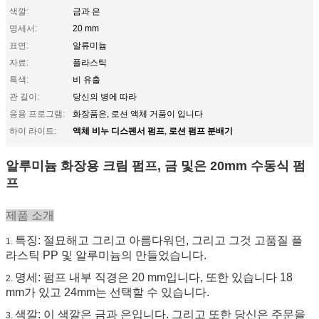
색깔:
금과 은
명세서:
20 mm
표면:
알류미늄
자료:
플라스틱
특색:
비 유출
관 길이:
당신의 병에 따라
응용 프로그램:
화장품은, 로션 액체 거품이 입니다
액체 비누 디스펜서 펌프
로션 펌프 분배기
하이 라이트:
,
알루미늄 화장용 크림 펌프, 금 및은 20mm 수동식 펌
프
제품 소개
특징: 절묘해고 그리고 아름다워던, 그리고 그것 고품질 플
1.
라스틱 PP 및 알루미늄의 만들었습니다.
명세: 펌프 내부 직경은 20 mm입니다, 또한 있습니다 18
2.
mm가 있고 24mm는 선택할 수 있습니다.
색깔: 이 색깔은 금과 은입니다. 그리고 또한 당신은 주문을
3.