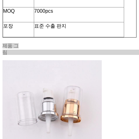
MOQ
7000pcs
포장
표준 수출 판지
제품 그