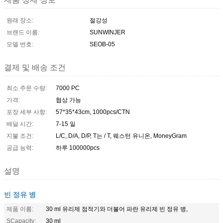
원래 장소:
절강성
브랜드 이름:
SUNWINJER
모델 번호:
SEOB-05
결제 및 배송 조건
최소 주문 수량:
7000 PC
가격:
협상 가능
포장 세부 사항:
57*35*43cm, 1000pcs/CTN
배달 시간:
7-15 일
지불 조건:
L/C, D/A, D/P, T는 / T, 웨스턴 유니온, MoneyGram
공급 능력:
하루 100000pcs
설명
빈 정유 병
제품 이름:
30 ml 유리제 점적기와 더불어 파란 유리제 빈 정유 병,
SCapacity:
30 ml