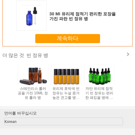
30 Ml 유리제 점적기 편리한 포장을
가진 파란 빈 정유 병
계속하다
빈 정유 병
더 많은 것
된 1 밀리
스테인리스 롤러
유리제 호박색 빈
까만 유리제 점적
2 밀리람
 글라스
공을 가진 10ML 정
정유는 누설 증거
기 빈 정유는 편리
밀리람베르
 병
유 롤러 병
높은 견고를 병에
한 패킹을 병에 넣
리람베르트
넣습니다
습니다
정유 병을
다
언어를 바꾸십시오
Korean