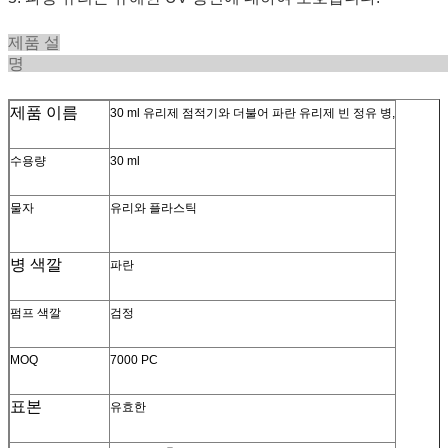
제품 설
제품 이름
30 ml 유리제 점적기와 더불어 파란 유리제 빈 정유 병,
수용량
30 ml
물자
유리와 플라스틱
병 색깔
파란
펌프 색깔
검정
MOQ
7000 PC
표본
유효한