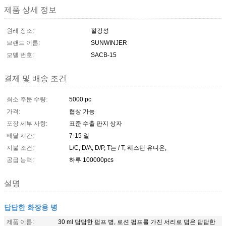
제품 상세 정보
원래 장소:
절강성
브랜드 이름:
SUNWINJER
모델 번호:
SACB-15
결제 및 배송 조건
최소 주문 수량:
5000 pc
가격:
협상 가능
포장 세부 사항:
표준 수출 판지 상자
배달 시간:
7-15 일
지불 조건:
L/C, D/A, D/P, T는 / T, 웨스턴 유니온,
공급 능력:
하루 100000pcs
설명
답답한 화장용 병
제품 이름:
30 ml 답답한 펌프 병, 로션 펌프를 가진 서리로 덥은 답답한