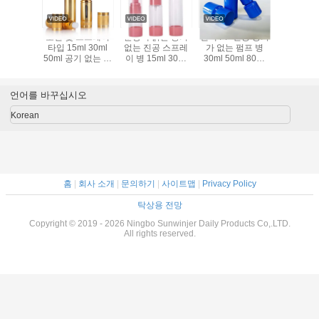
 밀리람베
로션 및 스프레이
분홍색 맑은 공기
흰색 PP 진공 공기
물을 위한
 없는 로
타입 15ml 30ml
없는 진공 스프레
가 없는 펌프 병
공기 없
프 병
50ml 공기 없는 분
이 병 15ml 30ml
30ml 50ml 80ml
배 병 지원 사용자
50ml 다시 채워질
100ml 빈 재충전
정의
수 있는 미니 화장
가능한 화장품 로
품 얇은 안개 스프
션 용기 휴대용 피
언어를 바꾸십시오
레이어 휴대용 여
부 관리 세럼 수분
행 빈 피부 관리 토
가습기 미용 포장
Korean
너 향수 원자화 플
용 진공 병
라스틱 뷰티 포장
용기
홈
|
회사 소개
|
문의하기
|
사이트맵
|
Privacy Policy
탁상용 전망
Copyright © 2019 - 2026 Ningbo Sunwinjer Daily Products Co,.LTD.
All rights reserved.