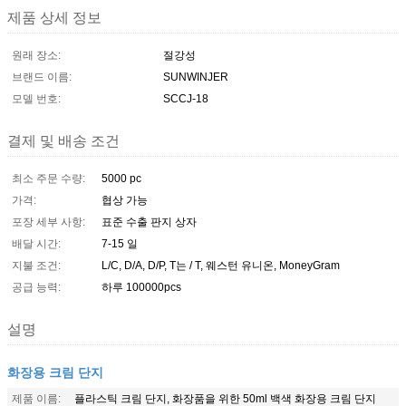
제품 상세 정보
원래 장소:
절강성
브랜드 이름:
SUNWINJER
모델 번호:
SCCJ-18
결제 및 배송 조건
최소 주문 수량:
5000 pc
가격:
협상 가능
포장 세부 사항:
표준 수출 판지 상자
배달 시간:
7-15 일
지불 조건:
L/C, D/A, D/P, T는 / T, 웨스턴 유니온, MoneyGram
공급 능력:
하루 100000pcs
설명
화장용 크림 단지
제품 이름:
플라스틱 크림 단지, 화장품을 위한 50ml 백색 화장용 크림 단지