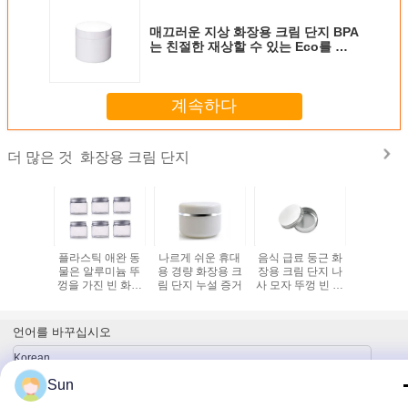
매끄러운 지상 화장용 크림 단지 BPA
는 친절한 재상할 수 있는 Eco를 해
방합니다
계속하다
화장용 크림 단지
더 많은 것
용량 화장
플라스틱 애완 동
나르게 쉬운 휴대
음식 급료 둥근 화
복수색 5g
지 5g 아
물은 알루미늄 뚜
용 경량 화장용 크
장용 크림 단지 나
림 
메이크업
껑을 가진 빈 화장
림 단지 누설 증거
사 모자 뚜껑 빈 로
 포장
용 콘테이너 단지
션 단지
언어를 바꾸십시오
Korean
Sun