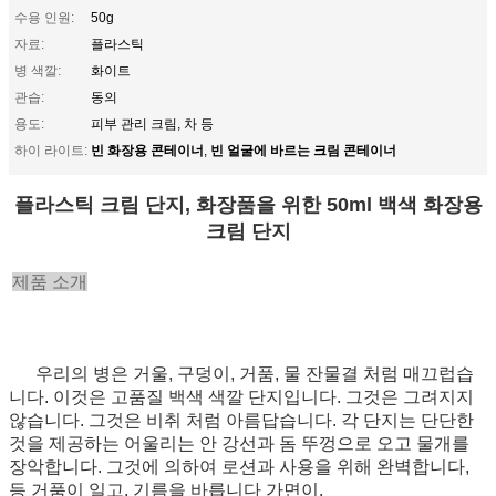
수용 인원:
50g
자료:
플라스틱
병 색깔:
화이트
관습:
동의
용도:
피부 관리 크림, 차 등
빈 화장용 콘테이너
빈 얼굴에 바르는 크림 콘테이너
하이 라이트:
,
플라스틱 크림 단지, 화장품을 위한 50ml 백색 화장용
크림 단지
제품 소개
우리의 병은 거울, 구덩이, 거품, 물 잔물결 처럼 매끄럽습
니다. 이것은 고품질 백색 색깔 단지입니다. 그것은 그려지지
않습니다. 그것은 비취 처럼 아름답습니다. 각 단지는 단단한
것을 제공하는 어울리는 안 강선과 돔 뚜껑으로 오고 물개를
장악합니다. 그것에 의하여 로션과 사용을 위해 완벽합니다,
등 거품이 일고, 기름을 바릅니다 가면이.