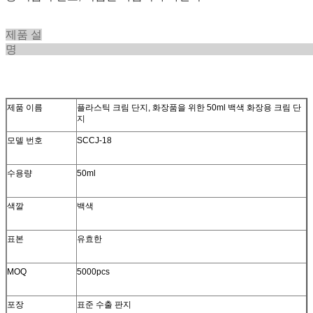
제품 설
제품 이름
플라스틱 크림 단지, 화장품을 위한 50ml 백색 화장용 크림 단
지
모델 번호
SCCJ-18
수용량
50ml
색깔
백색
표본
유효한
MOQ
5000pcs
포장
표준 수출 판지