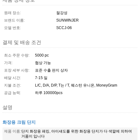
원래 장소:
절강성
브랜드 이름:
SUNWINJER
모델 번호:
SCCJ-06
결제 및 배송 조건
최소 주문 수량:
5000 pc
가격:
협상 가능
포장 세부 사항:
표준 수출 판지 상자
배달 시간:
7-15 일
지불 조건:
L/C, D/A, D/P, T는 / T, 웨스턴 유니온, MoneyGram
공급 능력:
하루 100000pcs
설명
화장용 크림 단지
제품 이름:
단지 화장용 패킹, 아이섀도를 위한 화장용 단지가 다 색깔에 의하여
거품이 입니다