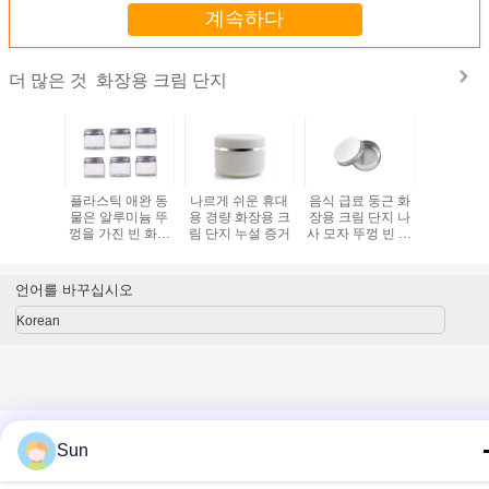
계속하다
화장용 크림 단지
더 많은 것
용량 화장
플라스틱 애완 동
나르게 쉬운 휴대
음식 급료 둥근 화
복수색 5g
지 5g 아
물은 알루미늄 뚜
용 경량 화장용 크
장용 크림 단지 나
림 
메이크업
껑을 가진 빈 화장
림 단지 누설 증거
사 모자 뚜껑 빈 로
 포장
용 콘테이너 단지
션 단지
언어를 바꾸십시오
Korean
홈
|
회사 소개
|
문의하기
|
사이트맵
|
Privacy Policy
Sun
탁상용 전망
Copyright © 2019 - 2026 Ningbo Sunwinjer Daily Products Co,.LTD.