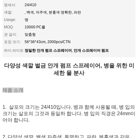
명세서:
24/410
색깔:
, 백색, 자주색, 분홍색 명확한, 파란
Uasge:
병
MOQ:
10000 PC를
관 길이:
맞춤형
포장 크기:
56*36*43cm, 2000pcs/CTN
정밀한 안개 펌프 스프레이어
안개 스프레이어 펌프
하이 라이트:
,
다양성 색깔 벌금 안개 펌프 스프레이어, 병을 위한 미
세한 물 분사
제품 소개
1. 살포의 크기는 24/410입니다. 병과 함께 사용될 때, 병 입의
크기는 살포의 그것과 동일하 합니다. 병 입의 직경은 24mm이
어야 합니다.
2. 다양성 색깔. 백색 자주색, 투명하고, 파란, 분홍색과 같은,