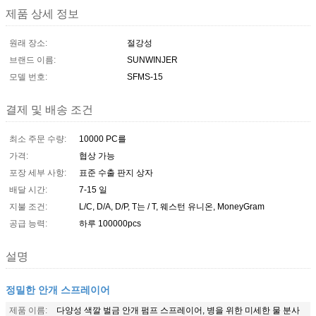
제품 상세 정보
원래 장소:
절강성
브랜드 이름:
SUNWINJER
모델 번호:
SFMS-15
결제 및 배송 조건
최소 주문 수량:
10000 PC를
가격:
협상 가능
포장 세부 사항:
표준 수출 판지 상자
배달 시간:
7-15 일
지불 조건:
L/C, D/A, D/P, T는 / T, 웨스턴 유니온, MoneyGram
공급 능력:
하루 100000pcs
설명
정밀한 안개 스프레이어
제품 이름:
다양성 색깔 벌금 안개 펌프 스프레이어, 병을 위한 미세한 물 분사