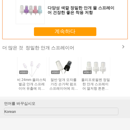
다양성 색깔 정밀한 안개 물 스프레이
어 건장한 좋은 착용 저항
계속하다
정밀한 안개 스프레이어
더 많은 것
 28 / 410
비 24mm 플라스틱
절반 덮개 모자를
폴리프로필렌 정밀
흑백 미세
 펌프
벌금 안개 스프레
가진 손가락 펌프
한 안개 스프레이
무 
기를 향기
이어 유출에 의하
스프레이어에 의하
어 열저항 튼튼한
웁니다
여 주문을 받아서
여 늑골을 붙이는
장수 경간
만들어지는 관 길
표면에 나사
이
언어를 바꾸십시오
Korean