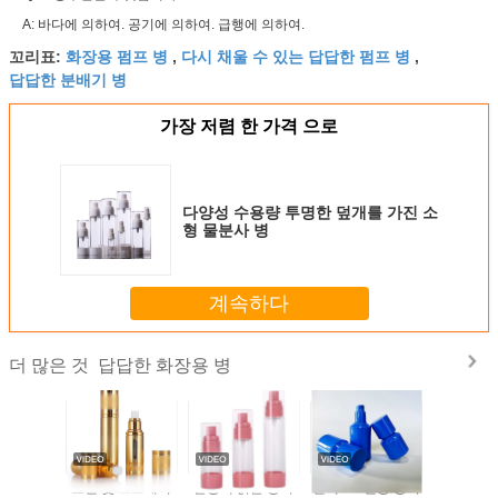
A: 바다에 의하여. 공기에 의하여. 급행에 의하여.
화장용 펌프 병
다시 채울 수 있는 답답한 펌프 병
꼬리표:
,
,
답답한 분배기 병
가장 저렴 한 가격 으로
다양성 수용량 투명한 덮개를 가진 소
형 물분사 병
계속하다
답답한 화장용 병
더 많은 것
 밀리람베
로션 및 스프레이
분홍색 맑은 공기
흰색 PP 진공 공기
물을 위한