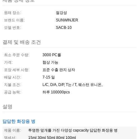
원래 장소:
절강성
브랜드 이름:
SUNWINJER
모델 번호:
SACB-10
결제 및 배송 조건
최소 주문 수량:
3000 PC를
가격:
협상 가능
포장 세부 사항:
표준 수출 판지 상자
배달 시간:
7-15 일
지불 조건:
L/C, D/A, D/P, T는 / T, 웨스턴 유니온,
공급 능력:
하루 100000pcs
설명
답답한 화장용 병
제품 이름:
투명한 덮개를 가진 다양성 capcacity 답답한 화장용 병
명세서:
15ml 30ml 50ml 80ml 100ml