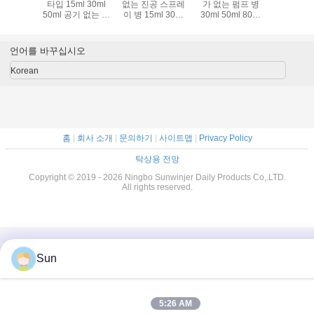
 없는 로
타입 15ml 30ml
없는 진공 스프레
가 없는 펌프 병
공기 없
프 병
50ml 공기 없는 분
이 병 15ml 30ml
30ml 50ml 80ml
배 병 지원 사용자
50ml 다시 채워질
100ml 빈 재충전
정의
수 있는 미니 화장
가능한 화장품 로
품 얇은 안개 스프
션 용기 휴대용 피
언어를 바꾸십시오
레이어 휴대용 여
부 관리 세럼 수분
행 빈 피부 관리 토
가습기 미용 포장
Korean
너 향수 원자화 플
용 진공 병
라스틱 뷰티 포장
용기
홈
|
회사 소개
|
문의하기
|
사이트맵
|
Privacy Policy
탁상용 전망
Copyright © 2019 - 2026 Ningbo Sunwinjer Daily Products Co,.LTD.
All rights reserved.
Sun
5:26 AM