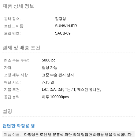
제품 상세 정보
원래 장소:
절강성
브랜드 이름:
SUNWINJER
모델 번호:
SACB-09
결제 및 배송 조건
최소 주문 수량:
5000 pc
가격:
협상 가능
포장 세부 사항:
표준 수출 판지 상자
배달 시간:
7-15 일
지불 조건:
L/C, D/A, D/P, T는 / T, 웨스턴 유니온,
공급 능력:
하루 100000pcs
설명
답답한 화장용 병
제품 이름:
다양성은 로션 병 분홍색 파란 백색 답답한 화장용 병을 착색합니다