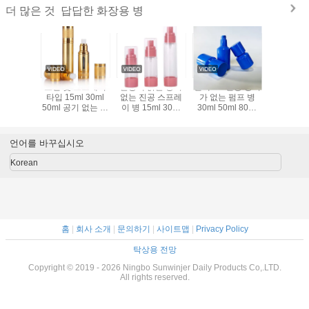
답답한 화장용 병
더 많은 것
 밀리람베
로션 및 스프레이
분홍색 맑은 공기
흰색 PP 진공 공기
물을 위한
 없는 로
타입 15ml 30ml
없는 진공 스프레
가 없는 펌프 병
공기 없
프 병
50ml 공기 없는 분
이 병 15ml 30ml
30ml 50ml 80ml
배 병 지원 사용자
50ml 다시 채워질
100ml 빈 재충전
정의
수 있는 미니 화장
가능한 화장품 로
품 얇은 안개 스프
션 용기 휴대용 피
언어를 바꾸십시오
레이어 휴대용 여
부 관리 세럼 수분
행 빈 피부 관리 토
가습기 미용 포장
Korean
너 향수 원자화 플
용 진공 병
라스틱 뷰티 포장
용기
홈
|
회사 소개
|
문의하기
|
사이트맵
|
Privacy Policy
탁상용 전망
Copyright © 2019 - 2026 Ningbo Sunwinjer Daily Products Co,.LTD.
All rights reserved.