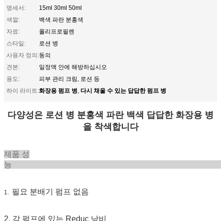
명세서:
15ml 30ml 50ml
색깔:
백색 파란 분홍색
자료:
폴리프로필렌
스타일:
로션 병
사용자 정의:
동의
견본:
일정액 안에 해방하십시오
용도:
피부 관리 크림, 로션 등
화장용 펌프 병
다시 채울 수 있는 답답한 펌프 병
하이 라이트:
,
다양성은 로션 병 분홍색 파란 백색 답답한 화장용 병
을 착색합니다
제품 성
필요 분배기 펌프 없음
1.
2. 각 펌프에 있는 Reduc 낭비